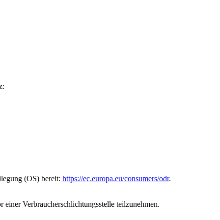
z:
ilegung (OS) bereit:
https://ec.europa.eu/consumers/odr
.
vor einer Verbraucherschlichtungsstelle teilzunehmen.